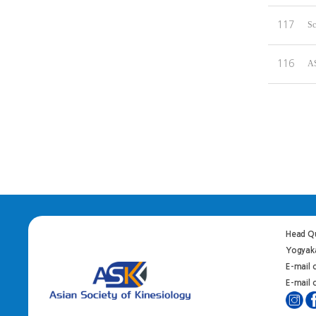
117
Sc
116
AS
Head Qu
Yogyaka
E-mail 
E-mail o