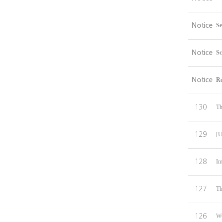
Notice
Se
Notice
Sc
Notice
Re
130
Th
129
[U
128
Im
127
Th
126
WC